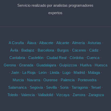
Servicio realizado por analistas programadores
expertos
A Coruña
·
Álava
·
Albacete
·
Alicante
·
Almería
·
Asturias
·
Ávila
·
Badajoz
·
Barcelona
·
Burgos
·
Cáceres
·
Cádiz
·
Cantabria
·
Castellón
·
Ciudad Real
·
Córdoba
·
Cuenca
·
Gerona
·
Granada
·
Guadalajara
·
Guipúzcoa
·
Huelva
·
Huesca
·
Jaén
·
La Rioja
·
León
·
Lleida
·
Lugo
·
Madrid
·
Málaga
·
Murcia
·
Navarra
·
Ourense
·
Palencia
·
Pontevedra
·
Salamanca
·
Segovia
·
Sevilla
·
Soria
·
Tarragona
·
Teruel
·
Toledo
·
Valencia
·
Valladolid
·
Vizcaya
·
Zamora
·
Zaragoza