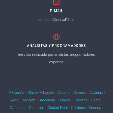
E-MAIL
contacto@social11.es
ANALISTAS Y PROGRAMADORES
Servicio realizado por analistas programadores
expertos
A Coruña
·
Álava
·
Albacete
·
Alicante
·
Almería
·
Asturias
·
Ávila
·
Badajoz
·
Barcelona
·
Burgos
·
Cáceres
·
Cádiz
·
Cantabria
·
Castellón
·
Ciudad Real
·
Córdoba
·
Cuenca
·