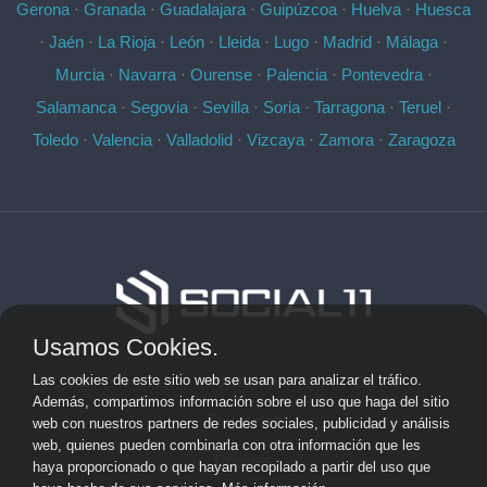
Gerona
·
Granada
·
Guadalajara
·
Guipúzcoa
·
Huelva
·
Huesca
·
Jaén
·
La Rioja
·
León
·
Lleida
·
Lugo
·
Madrid
·
Málaga
·
Murcia
·
Navarra
·
Ourense
·
Palencia
·
Pontevedra
·
Salamanca
·
Segovia
·
Sevilla
·
Soria
·
Tarragona
·
Teruel
·
Toledo
·
Valencia
·
Valladolid
·
Vizcaya
·
Zamora
·
Zaragoza
Usamos Cookies.
Aviso Legal
Las cookies de este sitio web se usan para analizar el tráfico.
Además, compartimos información sobre el uso que haga del sitio
Privacidad
web con nuestros partners de redes sociales, publicidad y análisis
web, quienes pueden combinarla con otra información que les
Cookies
haya proporcionado o que hayan recopilado a partir del uso que