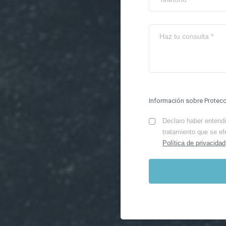
Información sobre Protec
Declaro haber entendid
tratamiento que se ef
Política de privacidad