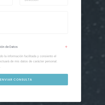
ción de Datos
o la información facilitada y consiento el
ectuará de mis datos de carácter personal.
.