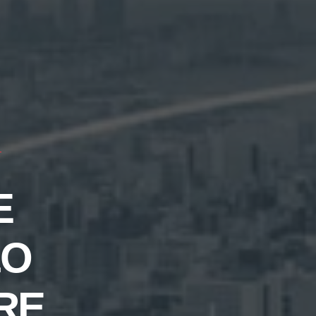
O
E
LO
RE