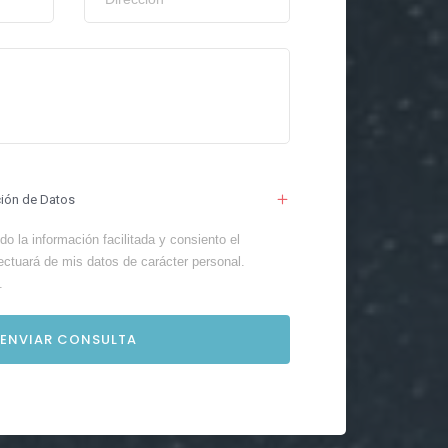
ción de Datos
o la información facilitada y consiento el
ectuará de mis datos de carácter personal.
.