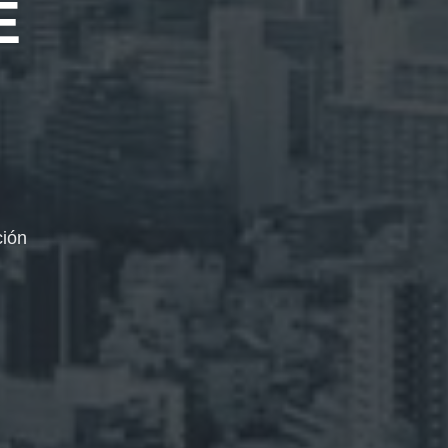
E
ción