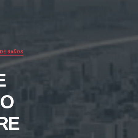
 DE BAÑOS
E
LO
RE