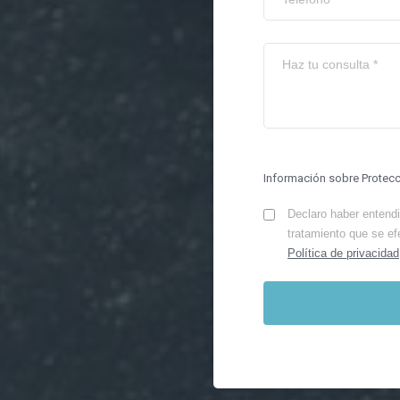
Información sobre Protec
Declaro haber entendid
tratamiento que se ef
Política de privacidad