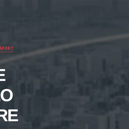
AFORT
E
LO
RE