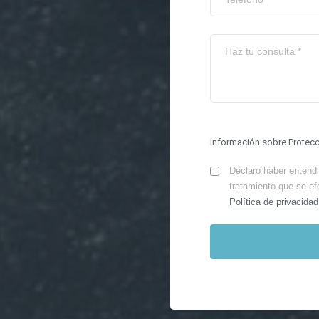
Información sobre Protec
Declaro haber entendid
tratamiento que se ef
Política de privacidad