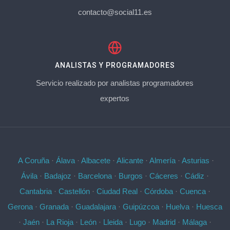
contacto@social11.es
ANALISTAS Y PROGRAMADORES
Servicio realizado por analistas programadores
expertos
A Coruña
·
Álava
·
Albacete
·
Alicante
·
Almería
·
Asturias
·
Ávila
·
Badajoz
·
Barcelona
·
Burgos
·
Cáceres
·
Cádiz
·
Cantabria
·
Castellón
·
Ciudad Real
·
Córdoba
·
Cuenca
·
Gerona
·
Granada
·
Guadalajara
·
Guipúzcoa
·
Huelva
·
Huesca
·
Jaén
·
La Rioja
·
León
·
Lleida
·
Lugo
·
Madrid
·
Málaga
·