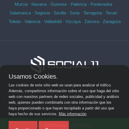
Murcia
·
Navarra
·
Ourense
·
Palencia
·
Pontevedra
·
Salamanca
·
Segovia
·
Sevilla
·
Soria
·
Tarragona
·
Teruel
·
Toledo
·
Valencia
·
Valladolid
·
Vizcaya
·
Zamora
·
Zaragoza
Usamos Cookies.
Aviso Legal
Las cookies de este sitio web se usan para analizar el tráfico.
Además, compartimos información sobre el uso que haga del sitio
Privacidad
web con nuestros partners de redes sociales, publicidad y análisis
web, quienes pueden combinarla con otra información que les
Cookies
haya proporcionado o que hayan recopilado a partir del uso que
haya hecho de sus servicios.
Más información
© 2026 socialonce marketing&internet · Desarrollo de
Whatsapp (24 horas)
aplicaciones de software personalizadas ·
Mapa del sitio