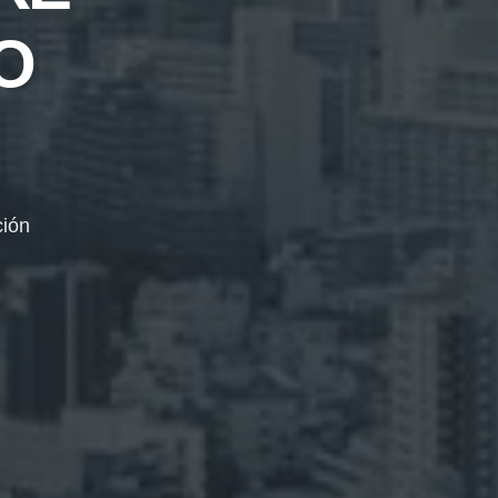
O
ción