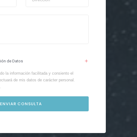
ción de Datos
o la información facilitada y consiento el
ectuará de mis datos de carácter personal.
.