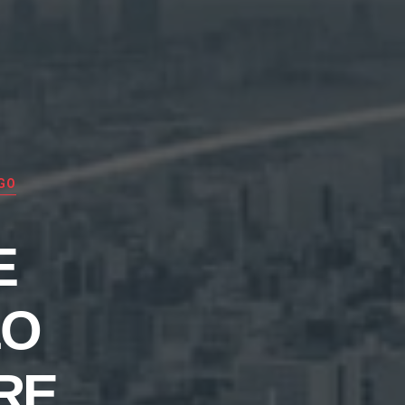
GO
E
LO
RE