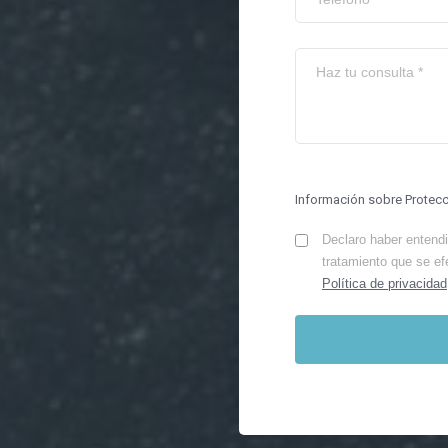
Información sobre Protec
Declaro haber entendid
tratamiento que se ef
Política de privacidad