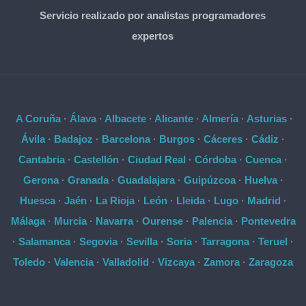
Servicio realizado por analistas programadores
expertos
A Coruña
·
Álava
·
Albacete
·
Alicante
·
Almería
·
Asturias
·
Ávila
·
Badajoz
·
Barcelona
·
Burgos
·
Cáceres
·
Cádiz
·
Cantabria
·
Castellón
·
Ciudad Real
·
Córdoba
·
Cuenca
·
Gerona
·
Granada
·
Guadalajara
·
Guipúzcoa
·
Huelva
·
Huesca
·
Jaén
·
La Rioja
·
León
·
Lleida
·
Lugo
·
Madrid
·
Málaga
·
Murcia
·
Navarra
·
Ourense
·
Palencia
·
Pontevedra
·
Salamanca
·
Segovia
·
Sevilla
·
Soria
·
Tarragona
·
Teruel
·
Toledo
·
Valencia
·
Valladolid
·
Vizcaya
·
Zamora
·
Zaragoza