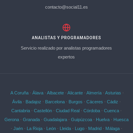
contacto@social11.es
ANALISTAS Y PROGRAMADORES
Servicio realizado por analistas programadores
expertos
A Coruña
·
Álava
·
Albacete
·
Alicante
·
Almería
·
Asturias
·
Ávila
·
Badajoz
·
Barcelona
·
Burgos
·
Cáceres
·
Cádiz
·
Cantabria
·
Castellón
·
Ciudad Real
·
Córdoba
·
Cuenca
·
Gerona
·
Granada
·
Guadalajara
·
Guipúzcoa
·
Huelva
·
Huesca
·
Jaén
·
La Rioja
·
León
·
Lleida
·
Lugo
·
Madrid
·
Málaga
·