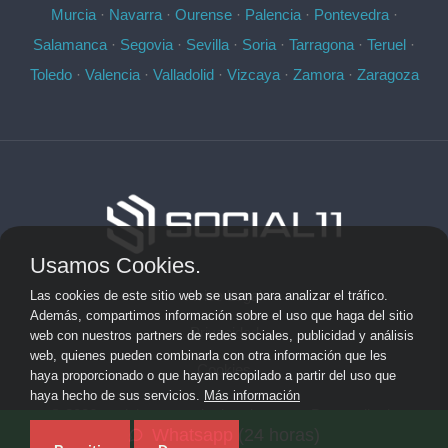
Murcia
·
Navarra
·
Ourense
·
Palencia
·
Pontevedra
·
Salamanca
·
Segovia
·
Sevilla
·
Soria
·
Tarragona
·
Teruel
·
Toledo
·
Valencia
·
Valladolid
·
Vizcaya
·
Zamora
·
Zaragoza
Usamos Cookies.
Aviso Legal
Las cookies de este sitio web se usan para analizar el tráfico.
Además, compartimos información sobre el uso que haga del sitio
Privacidad
web con nuestros partners de redes sociales, publicidad y análisis
web, quienes pueden combinarla con otra información que les
Cookies
haya proporcionado o que hayan recopilado a partir del uso que
haya hecho de sus servicios.
Más información
© 2026 socialonce marketing&internet · Desarrollo de
Whatsapp (24 horas)
aplicaciones de software personalizadas ·
Mapa del sitio