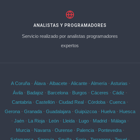
ANALISTAS Y PROGRAMADORES
Servicio realizado por analistas programadores
expertos
A Coruña
·
Álava
·
Albacete
·
Alicante
·
Almería
·
Asturias
·
Ávila
·
Badajoz
·
Barcelona
·
Burgos
·
Cáceres
·
Cádiz
·
Cantabria
·
Castellón
·
Ciudad Real
·
Córdoba
·
Cuenca
·
Gerona
·
Granada
·
Guadalajara
·
Guipúzcoa
·
Huelva
·
Huesca
·
Jaén
·
La Rioja
·
León
·
Lleida
·
Lugo
·
Madrid
·
Málaga
·
Murcia
·
Navarra
·
Ourense
·
Palencia
·
Pontevedra
·
Salamanca
·
Segovia
·
Sevilla
·
Soria
·
Tarragona
·
Teruel
·