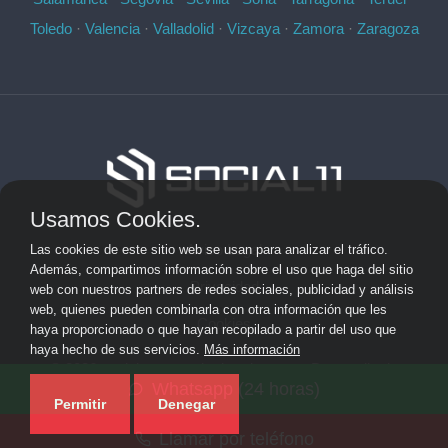
Toledo
·
Valencia
·
Valladolid
·
Vizcaya
·
Zamora
·
Zaragoza
Usamos Cookies.
Aviso Legal
Las cookies de este sitio web se usan para analizar el tráfico.
Además, compartimos información sobre el uso que haga del sitio
Privacidad
web con nuestros partners de redes sociales, publicidad y análisis
web, quienes pueden combinarla con otra información que les
Cookies
haya proporcionado o que hayan recopilado a partir del uso que
haya hecho de sus servicios.
Más información
© 2026 socialonce marketing&internet · Desarrollo de
Whatsapp (24 horas)
aplicaciones de software personalizadas ·
Mapa del sitio
Permitir
Denegar
Llamar por teléfono