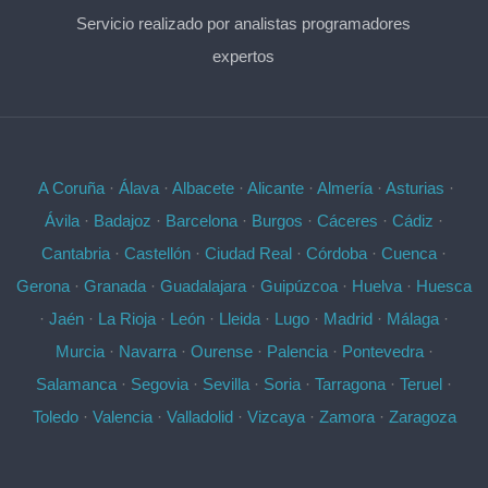
Servicio realizado por analistas programadores
expertos
A Coruña
·
Álava
·
Albacete
·
Alicante
·
Almería
·
Asturias
·
Ávila
·
Badajoz
·
Barcelona
·
Burgos
·
Cáceres
·
Cádiz
·
Cantabria
·
Castellón
·
Ciudad Real
·
Córdoba
·
Cuenca
·
Gerona
·
Granada
·
Guadalajara
·
Guipúzcoa
·
Huelva
·
Huesca
·
Jaén
·
La Rioja
·
León
·
Lleida
·
Lugo
·
Madrid
·
Málaga
·
Murcia
·
Navarra
·
Ourense
·
Palencia
·
Pontevedra
·
Salamanca
·
Segovia
·
Sevilla
·
Soria
·
Tarragona
·
Teruel
·
Toledo
·
Valencia
·
Valladolid
·
Vizcaya
·
Zamora
·
Zaragoza