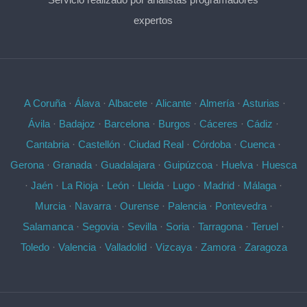
expertos
A Coruña
·
Álava
·
Albacete
·
Alicante
·
Almería
·
Asturias
·
Ávila
·
Badajoz
·
Barcelona
·
Burgos
·
Cáceres
·
Cádiz
·
Cantabria
·
Castellón
·
Ciudad Real
·
Córdoba
·
Cuenca
·
Gerona
·
Granada
·
Guadalajara
·
Guipúzcoa
·
Huelva
·
Huesca
·
Jaén
·
La Rioja
·
León
·
Lleida
·
Lugo
·
Madrid
·
Málaga
·
Murcia
·
Navarra
·
Ourense
·
Palencia
·
Pontevedra
·
Salamanca
·
Segovia
·
Sevilla
·
Soria
·
Tarragona
·
Teruel
·
Toledo
·
Valencia
·
Valladolid
·
Vizcaya
·
Zamora
·
Zaragoza