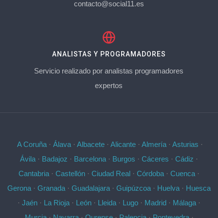
contacto@social11.es
ANALISTAS Y PROGRAMADORES
Servicio realizado por analistas programadores
expertos
A Coruña
·
Álava
·
Albacete
·
Alicante
·
Almería
·
Asturias
·
Ávila
·
Badajoz
·
Barcelona
·
Burgos
·
Cáceres
·
Cádiz
·
Cantabria
·
Castellón
·
Ciudad Real
·
Córdoba
·
Cuenca
·
Gerona
·
Granada
·
Guadalajara
·
Guipúzcoa
·
Huelva
·
Huesca
·
Jaén
·
La Rioja
·
León
·
Lleida
·
Lugo
·
Madrid
·
Málaga
·
Murcia
·
Navarra
·
Ourense
·
Palencia
·
Pontevedra
·