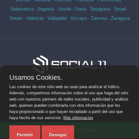
Salamanca
·
Segovia
·
Sevilla
·
Soria
·
Tarragona
·
Teruel
·
Toledo
·
Valencia
·
Valladolid
·
Vizcaya
·
Zamora
·
Zaragoza
Usamos Cookies.
Aviso Legal
Las cookies de este sitio web se usan para analizar el tráfico.
Además, compartimos información sobre el uso que haga del sitio
Privacidad
web con nuestros partners de redes sociales, publicidad y análisis
web, quienes pueden combinarla con otra información que les
Cookies
haya proporcionado o que hayan recopilado a partir del uso que
haya hecho de sus servicios.
Más información
© 2026 socialonce marketing&internet · Desarrollo de
Whatsapp (24 horas)
aplicaciones de software personalizadas ·
Mapa del sitio
Permitir
Denegar