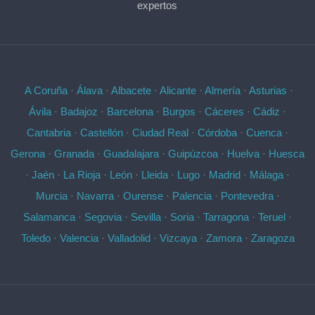
expertos
A Coruña
·
Álava
·
Albacete
·
Alicante
·
Almería
·
Asturias
·
Ávila
·
Badajoz
·
Barcelona
·
Burgos
·
Cáceres
·
Cádiz
·
Cantabria
·
Castellón
·
Ciudad Real
·
Córdoba
·
Cuenca
·
Gerona
·
Granada
·
Guadalajara
·
Guipúzcoa
·
Huelva
·
Huesca
·
Jaén
·
La Rioja
·
León
·
Lleida
·
Lugo
·
Madrid
·
Málaga
·
Murcia
·
Navarra
·
Ourense
·
Palencia
·
Pontevedra
·
Salamanca
·
Segovia
·
Sevilla
·
Soria
·
Tarragona
·
Teruel
·
Toledo
·
Valencia
·
Valladolid
·
Vizcaya
·
Zamora
·
Zaragoza