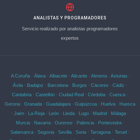
ANALISTAS Y PROGRAMADORES
Servicio realizado por analistas programadores
expertos
A Coruña
·
Álava
·
Albacete
·
Alicante
·
Almería
·
Asturias
·
Ávila
·
Badajoz
·
Barcelona
·
Burgos
·
Cáceres
·
Cádiz
·
Cantabria
·
Castellón
·
Ciudad Real
·
Córdoba
·
Cuenca
·
Gerona
·
Granada
·
Guadalajara
·
Guipúzcoa
·
Huelva
·
Huesca
·
Jaén
·
La Rioja
·
León
·
Lleida
·
Lugo
·
Madrid
·
Málaga
·
Murcia
·
Navarra
·
Ourense
·
Palencia
·
Pontevedra
·
Salamanca
·
Segovia
·
Sevilla
·
Soria
·
Tarragona
·
Teruel
·