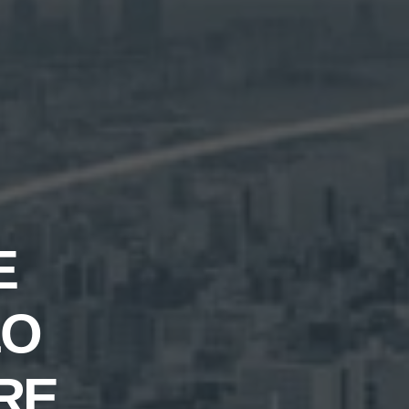
E
LO
RE