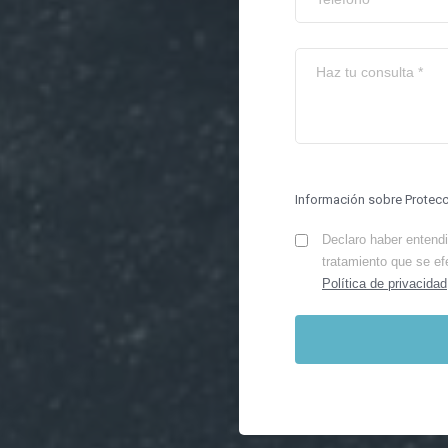
Información sobre Protec
Declaro haber entendid
tratamiento que se ef
Política de privacidad