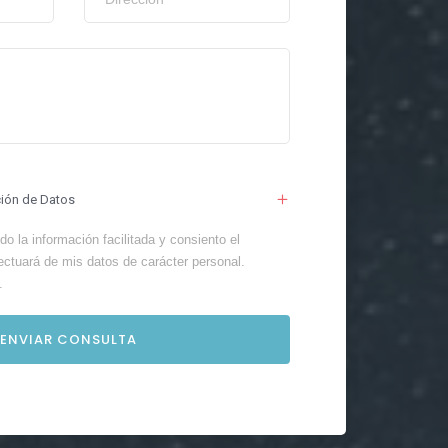
ción de Datos
o la información facilitada y consiento el
ectuará de mis datos de carácter personal.
.