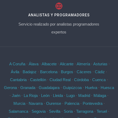
ANALISTAS Y PROGRAMADORES
Servicio realizado por analistas programadores
expertos
A Coruña
·
Álava
·
Albacete
·
Alicante
·
Almería
·
Asturias
·
Ávila
·
Badajoz
·
Barcelona
·
Burgos
·
Cáceres
·
Cádiz
·
Cantabria
·
Castellón
·
Ciudad Real
·
Córdoba
·
Cuenca
·
Gerona
·
Granada
·
Guadalajara
·
Guipúzcoa
·
Huelva
·
Huesca
·
Jaén
·
La Rioja
·
León
·
Lleida
·
Lugo
·
Madrid
·
Málaga
·
Murcia
·
Navarra
·
Ourense
·
Palencia
·
Pontevedra
·
Salamanca
·
Segovia
·
Sevilla
·
Soria
·
Tarragona
·
Teruel
·