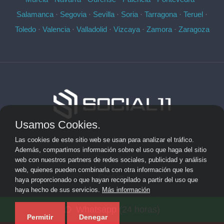
Salamanca
·
Segovia
·
Sevilla
·
Soria
·
Tarragona
·
Teruel
·
Toledo
·
Valencia
·
Valladolid
·
Vizcaya
·
Zamora
·
Zaragoza
Usamos Cookies.
Aviso Legal
Las cookies de este sitio web se usan para analizar el tráfico.
Además, compartimos información sobre el uso que haga del sitio
Privacidad
web con nuestros partners de redes sociales, publicidad y análisis
web, quienes pueden combinarla con otra información que les
Cookies
haya proporcionado o que hayan recopilado a partir del uso que
haya hecho de sus servicios.
Más información
© 2026 socialonce marketing&internet · Desarrollo de
Whatsapp (24 horas)
aplicaciones de software personalizadas ·
Mapa del sitio
Permitir
Denegar