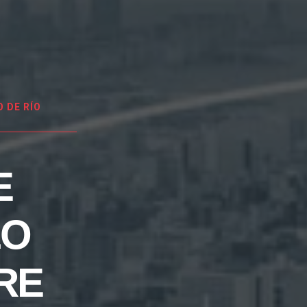
 DE RÍO
E
LO
RE