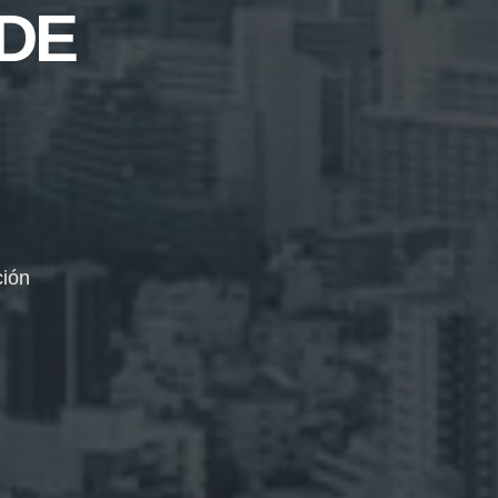
DE
ción