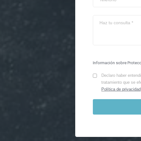
Información sobre Protec
Declaro haber entendid
tratamiento que se ef
Política de privacidad