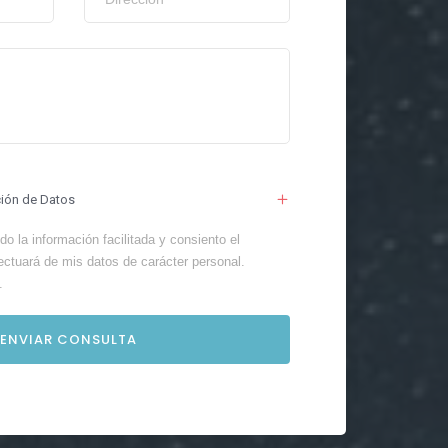
ción de Datos
o la información facilitada y consiento el
ectuará de mis datos de carácter personal.
.