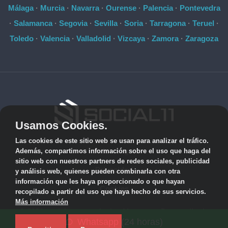
Málaga
·
Murcia
·
Navarra
·
Ourense
·
Palencia
·
Pontevedra
·
Salamanca
·
Segovia
·
Sevilla
·
Soria
·
Tarragona
·
Teruel
·
Toledo
·
Valencia
·
Valladolid
·
Vizcaya
·
Zamora
·
Zaragoza
Usamos Cookies.
Las cookies de este sitio web se usan para analizar el tráfico.
Aviso Legal
Además, compartimos información sobre el uso que haga del
sitio web con nuestros partners de redes sociales, publicidad
Privacidad
y análisis web, quienes pueden combinarla con otra
información que les haya proporcionado o que hayan
Cookies
recopilado a partir del uso que haya hecho de sus servicios.
Más información
© 2026 socialonce marketing&internet · Desarrollo de
Whatsapp (24 horas)
aplicaciones de software personalizadas ·
Mapa del sitio