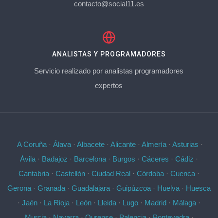
contacto@social11.es
ANALISTAS Y PROGRAMADORES
Servicio realizado por analistas programadores
expertos
A Coruña
·
Álava
·
Albacete
·
Alicante
·
Almería
·
Asturias
·
Ávila
·
Badajoz
·
Barcelona
·
Burgos
·
Cáceres
·
Cádiz
·
Cantabria
·
Castellón
·
Ciudad Real
·
Córdoba
·
Cuenca
·
Gerona
·
Granada
·
Guadalajara
·
Guipúzcoa
·
Huelva
·
Huesca
·
Jaén
·
La Rioja
·
León
·
Lleida
·
Lugo
·
Madrid
·
Málaga
·
Murcia
·
Navarra
·
Ourense
·
Palencia
·
Pontevedra
·