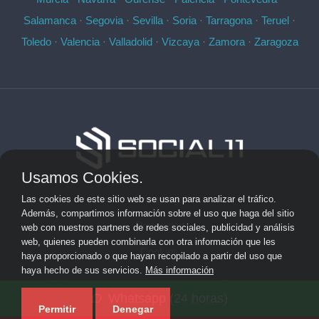
Salamanca
·
Segovia
·
Sevilla
·
Soria
·
Tarragona
·
Teruel
·
Toledo
·
Valencia
·
Valladolid
·
Vizcaya
·
Zamora
·
Zaragoza
Usamos Cookies.
Aviso Legal
Las cookies de este sitio web se usan para analizar el tráfico.
Además, compartimos información sobre el uso que haga del sitio
Privacidad
web con nuestros partners de redes sociales, publicidad y análisis
web, quienes pueden combinarla con otra información que les
Cookies
haya proporcionado o que hayan recopilado a partir del uso que
haya hecho de sus servicios.
Más información
© 2026 socialonce marketing&internet · Desarrollo de
Whatsapp (24 horas)
aplicaciones de software personalizadas ·
Mapa del sitio
Permitir
Denegar