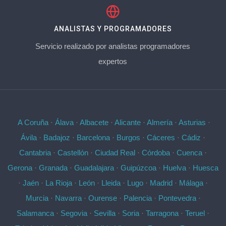
ANALISTAS Y PROGRAMADORES
Servicio realizado por analistas programadores
expertos
A Coruña
·
Álava
·
Albacete
·
Alicante
·
Almería
·
Asturias
·
Ávila
·
Badajoz
·
Barcelona
·
Burgos
·
Cáceres
·
Cádiz
·
Cantabria
·
Castellón
·
Ciudad Real
·
Córdoba
·
Cuenca
·
Gerona
·
Granada
·
Guadalajara
·
Guipúzcoa
·
Huelva
·
Huesca
·
Jaén
·
La Rioja
·
León
·
Lleida
·
Lugo
·
Madrid
·
Málaga
·
Murcia
·
Navarra
·
Ourense
·
Palencia
·
Pontevedra
·
Salamanca
·
Segovia
·
Sevilla
·
Soria
·
Tarragona
·
Teruel
·