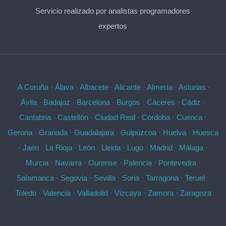
Servicio realizado por analistas programadores
expertos
A Coruña
·
Álava
·
Albacete
·
Alicante
·
Almería
·
Asturias
·
Ávila
·
Badajoz
·
Barcelona
·
Burgos
·
Cáceres
·
Cádiz
·
Cantabria
·
Castellón
·
Ciudad Real
·
Córdoba
·
Cuenca
·
Gerona
·
Granada
·
Guadalajara
·
Guipúzcoa
·
Huelva
·
Huesca
·
Jaén
·
La Rioja
·
León
·
Lleida
·
Lugo
·
Madrid
·
Málaga
·
Murcia
·
Navarra
·
Ourense
·
Palencia
·
Pontevedra
·
Salamanca
·
Segovia
·
Sevilla
·
Soria
·
Tarragona
·
Teruel
·
Toledo
·
Valencia
·
Valladolid
·
Vizcaya
·
Zamora
·
Zaragoza