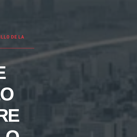
LLO DE LA
E
LO
RE
LO