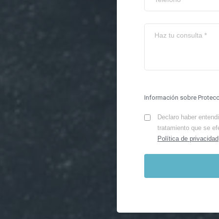
Información sobre Protec
Declaro haber entendid
tratamiento que se ef
Política de privacidad