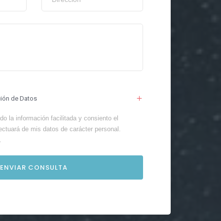
ción de Datos
o la información facilitada y consiento el
ectuará de mis datos de carácter personal.
.