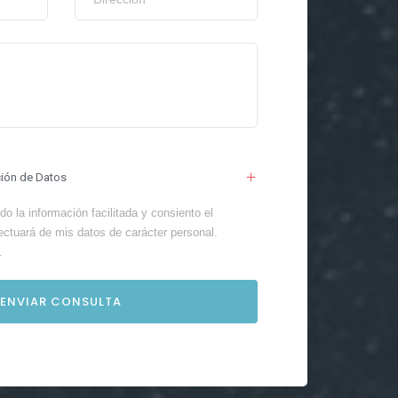
ción de Datos
o la información facilitada y consiento el
ectuará de mis datos de carácter personal.
.