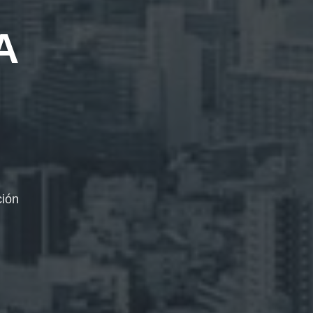
A
ción