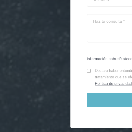
Información sobre Protec
Declaro haber entendid
tratamiento que se ef
Política de privacidad