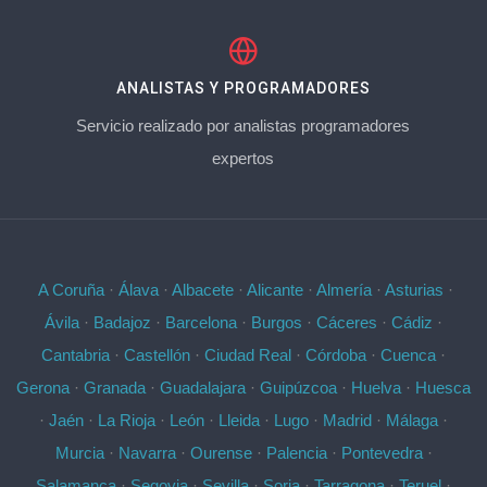
ANALISTAS Y PROGRAMADORES
Servicio realizado por analistas programadores
expertos
A Coruña
·
Álava
·
Albacete
·
Alicante
·
Almería
·
Asturias
·
Ávila
·
Badajoz
·
Barcelona
·
Burgos
·
Cáceres
·
Cádiz
·
Cantabria
·
Castellón
·
Ciudad Real
·
Córdoba
·
Cuenca
·
Gerona
·
Granada
·
Guadalajara
·
Guipúzcoa
·
Huelva
·
Huesca
·
Jaén
·
La Rioja
·
León
·
Lleida
·
Lugo
·
Madrid
·
Málaga
·
Murcia
·
Navarra
·
Ourense
·
Palencia
·
Pontevedra
·
Salamanca
·
Segovia
·
Sevilla
·
Soria
·
Tarragona
·
Teruel
·