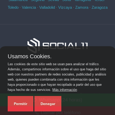
Toledo
·
Valencia
·
Valladolid
·
Vizcaya
·
Zamora
·
Zaragoza
Usamos Cookies.
Aviso Legal
Las cookies de este sitio web se usan para analizar el tráfico.
Además, compartimos información sobre el uso que haga del sitio
Privacidad
web con nuestros partners de redes sociales, publicidad y análisis
web, quienes pueden combinarla con otra información que les
Cookies
haya proporcionado o que hayan recopilado a partir del uso que
haya hecho de sus servicios.
Más información
© 2026 socialonce marketing&internet · Desarrollo de
Whatsapp (24 horas)
aplicaciones de software personalizadas ·
Mapa del sitio
Permitir
Denegar
Llamar por teléfono