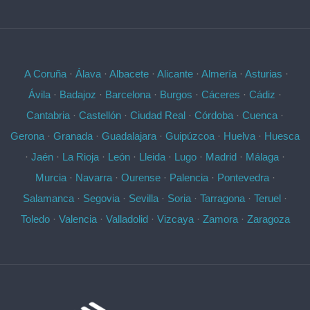
A Coruña
·
Álava
·
Albacete
·
Alicante
·
Almería
·
Asturias
·
Ávila
·
Badajoz
·
Barcelona
·
Burgos
·
Cáceres
·
Cádiz
·
Cantabria
·
Castellón
·
Ciudad Real
·
Córdoba
·
Cuenca
·
Gerona
·
Granada
·
Guadalajara
·
Guipúzcoa
·
Huelva
·
Huesca
·
Jaén
·
La Rioja
·
León
·
Lleida
·
Lugo
·
Madrid
·
Málaga
·
Murcia
·
Navarra
·
Ourense
·
Palencia
·
Pontevedra
·
Salamanca
·
Segovia
·
Sevilla
·
Soria
·
Tarragona
·
Teruel
·
Toledo
·
Valencia
·
Valladolid
·
Vizcaya
·
Zamora
·
Zaragoza