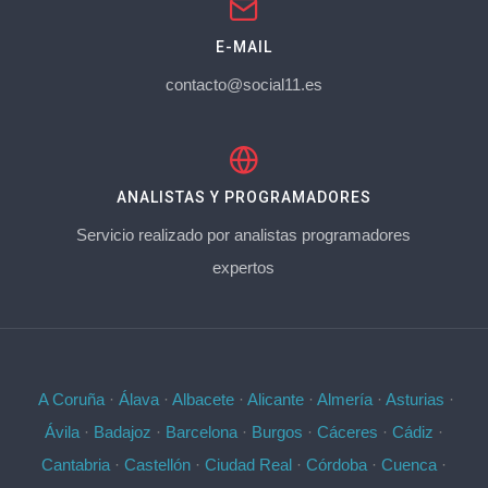
E-MAIL
contacto@social11.es
ANALISTAS Y PROGRAMADORES
Servicio realizado por analistas programadores
expertos
A Coruña
·
Álava
·
Albacete
·
Alicante
·
Almería
·
Asturias
·
Ávila
·
Badajoz
·
Barcelona
·
Burgos
·
Cáceres
·
Cádiz
·
Cantabria
·
Castellón
·
Ciudad Real
·
Córdoba
·
Cuenca
·