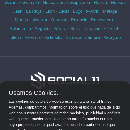
Gerona
·
Granada
·
Guadalajara
·
Guipúzcoa
·
Huelva
·
Huesca
·
Jaén
·
La Rioja
·
León
·
Lleida
·
Lugo
·
Madrid
·
Málaga
·
Murcia
·
Navarra
·
Ourense
·
Palencia
·
Pontevedra
·
Salamanca
·
Segovia
·
Sevilla
·
Soria
·
Tarragona
·
Teruel
·
Toledo
·
Valencia
·
Valladolid
·
Vizcaya
·
Zamora
·
Zaragoza
Usamos Cookies.
Aviso Legal
Las cookies de este sitio web se usan para analizar el tráfico.
Además, compartimos información sobre el uso que haga del sitio
Privacidad
web con nuestros partners de redes sociales, publicidad y análisis
web, quienes pueden combinarla con otra información que les
Cookies
haya proporcionado o que hayan recopilado a partir del uso que