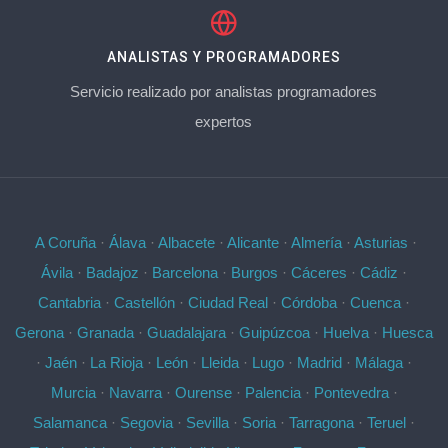
ANALISTAS Y PROGRAMADORES
Servicio realizado por analistas programadores
expertos
A Coruña
·
Álava
·
Albacete
·
Alicante
·
Almería
·
Asturias
·
Ávila
·
Badajoz
·
Barcelona
·
Burgos
·
Cáceres
·
Cádiz
·
Cantabria
·
Castellón
·
Ciudad Real
·
Córdoba
·
Cuenca
·
Gerona
·
Granada
·
Guadalajara
·
Guipúzcoa
·
Huelva
·
Huesca
·
Jaén
·
La Rioja
·
León
·
Lleida
·
Lugo
·
Madrid
·
Málaga
·
Murcia
·
Navarra
·
Ourense
·
Palencia
·
Pontevedra
·
Salamanca
·
Segovia
·
Sevilla
·
Soria
·
Tarragona
·
Teruel
·