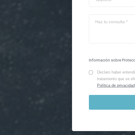
Información sobre Protec
Declaro haber entendid
tratamiento que se ef
Política de privacidad