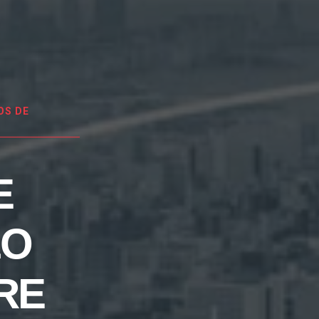
OS DE
E
LO
RE