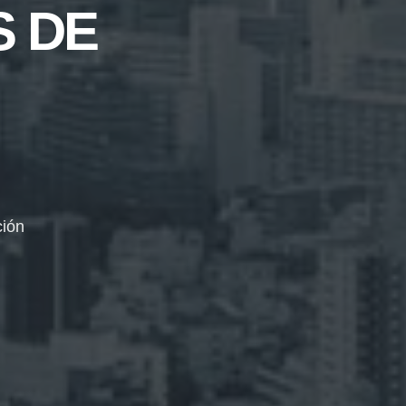
S DE
ción