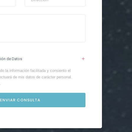
ción de Datos
o la información facilitada y consiento el
ectuará de mis datos de carácter personal.
.