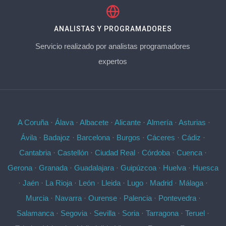
ANALISTAS Y PROGRAMADORES
Servicio realizado por analistas programadores
expertos
A Coruña
·
Álava
·
Albacete
·
Alicante
·
Almería
·
Asturias
·
Ávila
·
Badajoz
·
Barcelona
·
Burgos
·
Cáceres
·
Cádiz
·
Cantabria
·
Castellón
·
Ciudad Real
·
Córdoba
·
Cuenca
·
Gerona
·
Granada
·
Guadalajara
·
Guipúzcoa
·
Huelva
·
Huesca
·
Jaén
·
La Rioja
·
León
·
Lleida
·
Lugo
·
Madrid
·
Málaga
·
Murcia
·
Navarra
·
Ourense
·
Palencia
·
Pontevedra
·
Salamanca
·
Segovia
·
Sevilla
·
Soria
·
Tarragona
·
Teruel
·