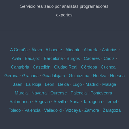
Servicio realizado por analistas programadores
expertos
A Coruña
·
Álava
·
Albacete
·
Alicante
·
Almería
·
Asturias
·
Ávila
·
Badajoz
·
Barcelona
·
Burgos
·
Cáceres
·
Cádiz
·
Cantabria
·
Castellón
·
Ciudad Real
·
Córdoba
·
Cuenca
·
Gerona
·
Granada
·
Guadalajara
·
Guipúzcoa
·
Huelva
·
Huesca
·
Jaén
·
La Rioja
·
León
·
Lleida
·
Lugo
·
Madrid
·
Málaga
·
Murcia
·
Navarra
·
Ourense
·
Palencia
·
Pontevedra
·
Salamanca
·
Segovia
·
Sevilla
·
Soria
·
Tarragona
·
Teruel
·
Toledo
·
Valencia
·
Valladolid
·
Vizcaya
·
Zamora
·
Zaragoza