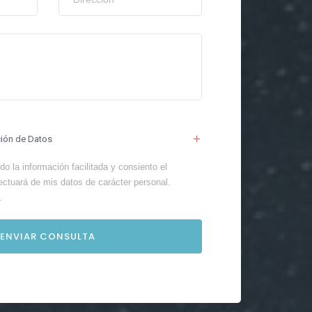
ción de Datos
o la información facilitada y consiento el
ectuará de mis datos de carácter personal.
.