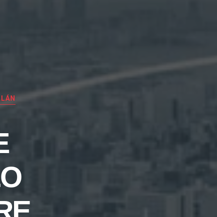
LLÁN
E
LO
RE