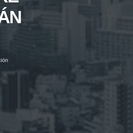
LÁN
ción