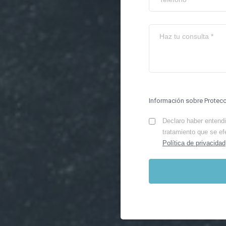
Información sobre Protec
Declaro haber entendid
tratamiento que se ef
Política de privacidad