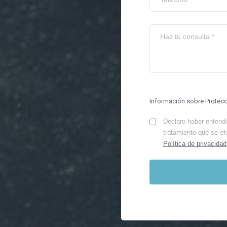
Información sobre Protec
Declaro haber entendid
tratamiento que se ef
Política de privacidad