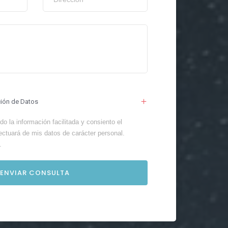
ción de Datos
o la información facilitada y consiento el
ectuará de mis datos de carácter personal.
.