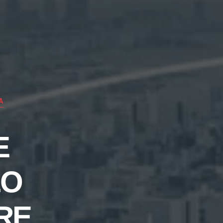
A
E
LO
RE