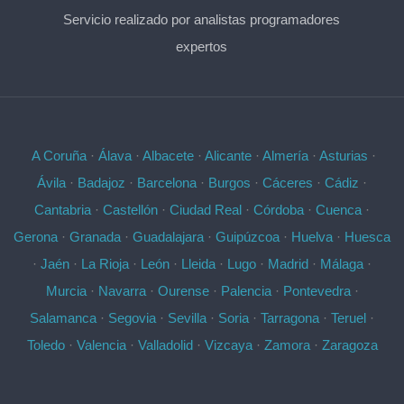
Servicio realizado por analistas programadores
expertos
A Coruña
·
Álava
·
Albacete
·
Alicante
·
Almería
·
Asturias
·
Ávila
·
Badajoz
·
Barcelona
·
Burgos
·
Cáceres
·
Cádiz
·
Cantabria
·
Castellón
·
Ciudad Real
·
Córdoba
·
Cuenca
·
Gerona
·
Granada
·
Guadalajara
·
Guipúzcoa
·
Huelva
·
Huesca
·
Jaén
·
La Rioja
·
León
·
Lleida
·
Lugo
·
Madrid
·
Málaga
·
Murcia
·
Navarra
·
Ourense
·
Palencia
·
Pontevedra
·
Salamanca
·
Segovia
·
Sevilla
·
Soria
·
Tarragona
·
Teruel
·
Toledo
·
Valencia
·
Valladolid
·
Vizcaya
·
Zamora
·
Zaragoza