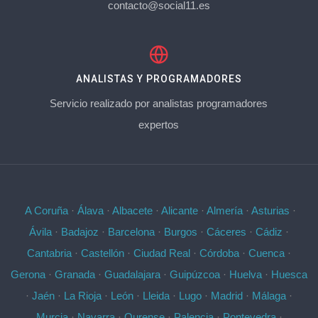
contacto@social11.es
ANALISTAS Y PROGRAMADORES
Servicio realizado por analistas programadores
expertos
A Coruña
·
Álava
·
Albacete
·
Alicante
·
Almería
·
Asturias
·
Ávila
·
Badajoz
·
Barcelona
·
Burgos
·
Cáceres
·
Cádiz
·
Cantabria
·
Castellón
·
Ciudad Real
·
Córdoba
·
Cuenca
·
Gerona
·
Granada
·
Guadalajara
·
Guipúzcoa
·
Huelva
·
Huesca
·
Jaén
·
La Rioja
·
León
·
Lleida
·
Lugo
·
Madrid
·
Málaga
·
Murcia
·
Navarra
·
Ourense
·
Palencia
·
Pontevedra
·