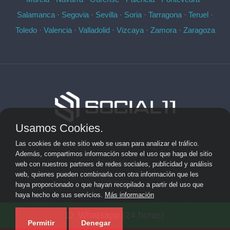
Salamanca
·
Segovia
·
Sevilla
·
Soria
·
Tarragona
·
Teruel
·
Toledo
·
Valencia
·
Valladolid
·
Vizcaya
·
Zamora
·
Zaragoza
Usamos Cookies.
Aviso Legal
Las cookies de este sitio web se usan para analizar el tráfico.
Además, compartimos información sobre el uso que haga del sitio
Privacidad
web con nuestros partners de redes sociales, publicidad y análisis
web, quienes pueden combinarla con otra información que les
Cookies
haya proporcionado o que hayan recopilado a partir del uso que
haya hecho de sus servicios.
Más información
© 2026 socialonce marketing&internet · Desarrollo de
Whatsapp (24 horas)
aplicaciones de software personalizadas ·
Mapa del sitio
Permitir
Denegar