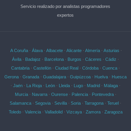
Servicio realizado por analistas programadores
expertos
A Coruña
·
Álava
·
Albacete
·
Alicante
·
Almería
·
Asturias
·
Ávila
·
Badajoz
·
Barcelona
·
Burgos
·
Cáceres
·
Cádiz
·
Cantabria
·
Castellón
·
Ciudad Real
·
Córdoba
·
Cuenca
·
Gerona
·
Granada
·
Guadalajara
·
Guipúzcoa
·
Huelva
·
Huesca
·
Jaén
·
La Rioja
·
León
·
Lleida
·
Lugo
·
Madrid
·
Málaga
·
Murcia
·
Navarra
·
Ourense
·
Palencia
·
Pontevedra
·
Salamanca
·
Segovia
·
Sevilla
·
Soria
·
Tarragona
·
Teruel
·
Toledo
·
Valencia
·
Valladolid
·
Vizcaya
·
Zamora
·
Zaragoza