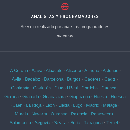
ANALISTAS Y PROGRAMADORES
Servicio realizado por analistas programadores
expertos
A Coruña
·
Álava
·
Albacete
·
Alicante
·
Almería
·
Asturias
·
Ávila
·
Badajoz
·
Barcelona
·
Burgos
·
Cáceres
·
Cádiz
·
Cantabria
·
Castellón
·
Ciudad Real
·
Córdoba
·
Cuenca
·
Gerona
·
Granada
·
Guadalajara
·
Guipúzcoa
·
Huelva
·
Huesca
·
Jaén
·
La Rioja
·
León
·
Lleida
·
Lugo
·
Madrid
·
Málaga
·
Murcia
·
Navarra
·
Ourense
·
Palencia
·
Pontevedra
·
Salamanca
·
Segovia
·
Sevilla
·
Soria
·
Tarragona
·
Teruel
·