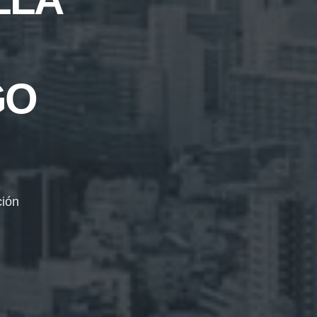
GO
ción