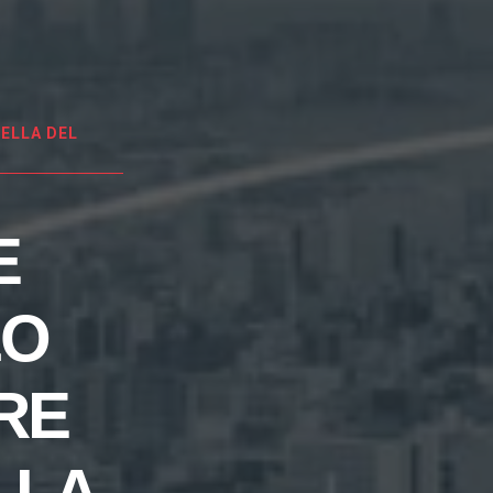
ELLA DEL
E
LO
RE
LLA