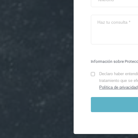
Información sobre Protec
Declaro haber entendid
tratamiento que se ef
Política de privacidad