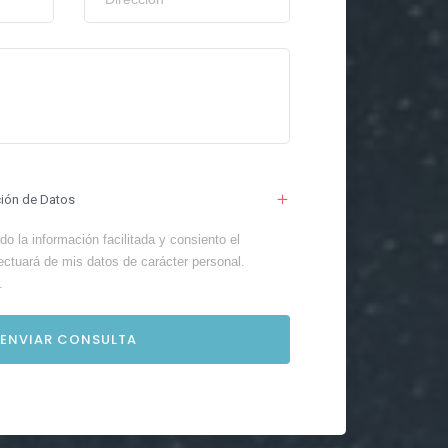
ción de Datos
o la información facilitada y consiento el
ectuará de mis datos de carácter personal.
.