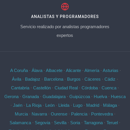
ANALISTAS Y PROGRAMADORES
Servicio realizado por analistas programadores
expertos
A Coruña
·
Álava
·
Albacete
·
Alicante
·
Almería
·
Asturias
·
Ávila
·
Badajoz
·
Barcelona
·
Burgos
·
Cáceres
·
Cádiz
·
Cantabria
·
Castellón
·
Ciudad Real
·
Córdoba
·
Cuenca
·
Gerona
·
Granada
·
Guadalajara
·
Guipúzcoa
·
Huelva
·
Huesca
·
Jaén
·
La Rioja
·
León
·
Lleida
·
Lugo
·
Madrid
·
Málaga
·
Murcia
·
Navarra
·
Ourense
·
Palencia
·
Pontevedra
·
Salamanca
·
Segovia
·
Sevilla
·
Soria
·
Tarragona
·
Teruel
·