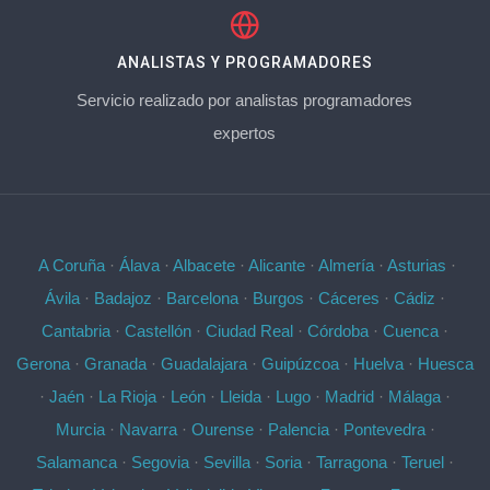
ANALISTAS Y PROGRAMADORES
Servicio realizado por analistas programadores
expertos
A Coruña
·
Álava
·
Albacete
·
Alicante
·
Almería
·
Asturias
·
Ávila
·
Badajoz
·
Barcelona
·
Burgos
·
Cáceres
·
Cádiz
·
Cantabria
·
Castellón
·
Ciudad Real
·
Córdoba
·
Cuenca
·
Gerona
·
Granada
·
Guadalajara
·
Guipúzcoa
·
Huelva
·
Huesca
·
Jaén
·
La Rioja
·
León
·
Lleida
·
Lugo
·
Madrid
·
Málaga
·
Murcia
·
Navarra
·
Ourense
·
Palencia
·
Pontevedra
·
Salamanca
·
Segovia
·
Sevilla
·
Soria
·
Tarragona
·
Teruel
·