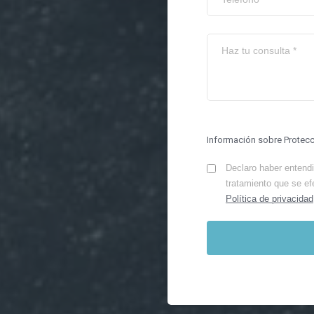
Información sobre Protec
Declaro haber entendid
tratamiento que se ef
Política de privacidad