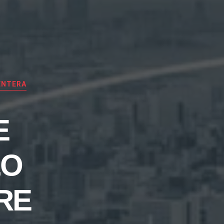
ENTERA
E
LO
RE