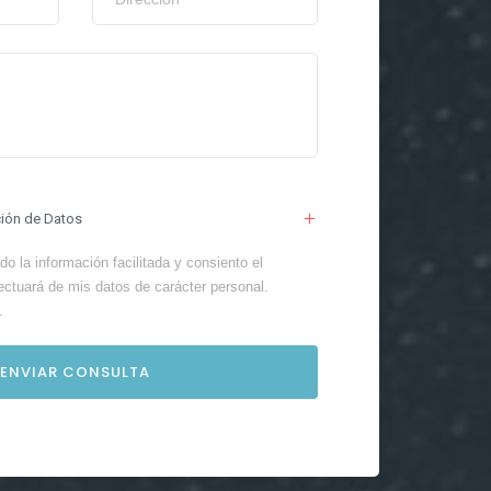
ción de Datos
o la información facilitada y consiento el
ectuará de mis datos de carácter personal.
.