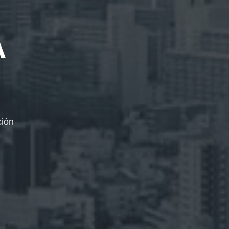
A
ción