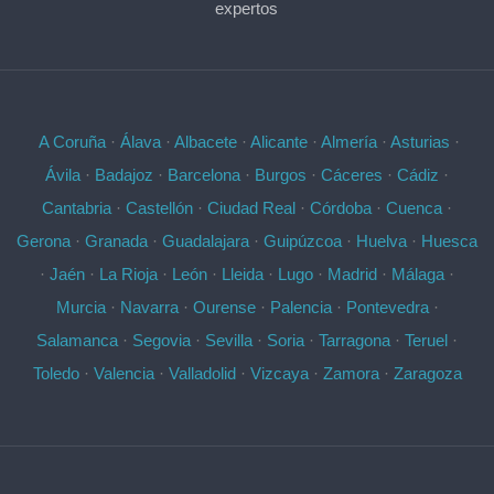
expertos
A Coruña
·
Álava
·
Albacete
·
Alicante
·
Almería
·
Asturias
·
Ávila
·
Badajoz
·
Barcelona
·
Burgos
·
Cáceres
·
Cádiz
·
Cantabria
·
Castellón
·
Ciudad Real
·
Córdoba
·
Cuenca
·
Gerona
·
Granada
·
Guadalajara
·
Guipúzcoa
·
Huelva
·
Huesca
·
Jaén
·
La Rioja
·
León
·
Lleida
·
Lugo
·
Madrid
·
Málaga
·
Murcia
·
Navarra
·
Ourense
·
Palencia
·
Pontevedra
·
Salamanca
·
Segovia
·
Sevilla
·
Soria
·
Tarragona
·
Teruel
·
Toledo
·
Valencia
·
Valladolid
·
Vizcaya
·
Zamora
·
Zaragoza