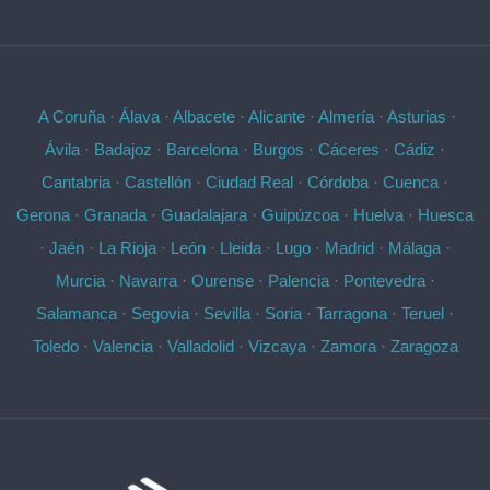
A Coruña
·
Álava
·
Albacete
·
Alicante
·
Almería
·
Asturias
·
Ávila
·
Badajoz
·
Barcelona
·
Burgos
·
Cáceres
·
Cádiz
·
Cantabria
·
Castellón
·
Ciudad Real
·
Córdoba
·
Cuenca
·
Gerona
·
Granada
·
Guadalajara
·
Guipúzcoa
·
Huelva
·
Huesca
·
Jaén
·
La Rioja
·
León
·
Lleida
·
Lugo
·
Madrid
·
Málaga
·
Murcia
·
Navarra
·
Ourense
·
Palencia
·
Pontevedra
·
Salamanca
·
Segovia
·
Sevilla
·
Soria
·
Tarragona
·
Teruel
·
Toledo
·
Valencia
·
Valladolid
·
Vizcaya
·
Zamora
·
Zaragoza