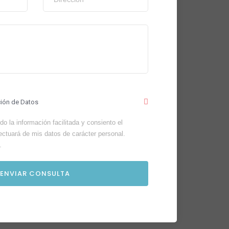
ción de Datos
o la información facilitada y consiento el
ectuará de mis datos de carácter personal.
.