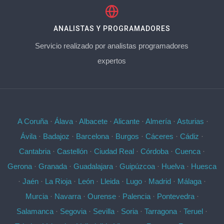
ANALISTAS Y PROGRAMADORES
Servicio realizado por analistas programadores
expertos
A Coruña
·
Álava
·
Albacete
·
Alicante
·
Almería
·
Asturias
·
Ávila
·
Badajoz
·
Barcelona
·
Burgos
·
Cáceres
·
Cádiz
·
Cantabria
·
Castellón
·
Ciudad Real
·
Córdoba
·
Cuenca
·
Gerona
·
Granada
·
Guadalajara
·
Guipúzcoa
·
Huelva
·
Huesca
·
Jaén
·
La Rioja
·
León
·
Lleida
·
Lugo
·
Madrid
·
Málaga
·
Murcia
·
Navarra
·
Ourense
·
Palencia
·
Pontevedra
·
Salamanca
·
Segovia
·
Sevilla
·
Soria
·
Tarragona
·
Teruel
·