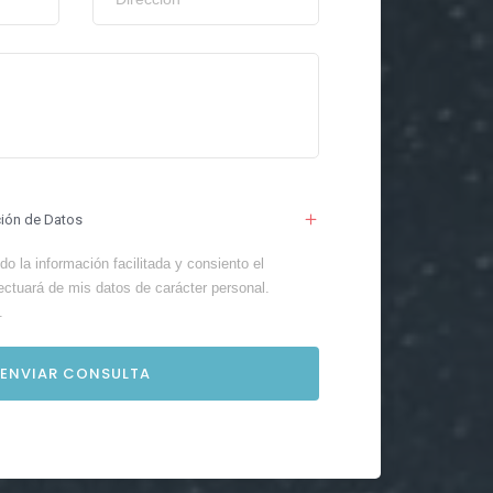
ción de Datos
o la información facilitada y consiento el
ectuará de mis datos de carácter personal.
.