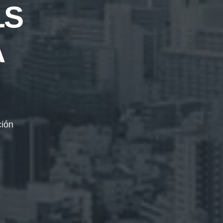
LS
A
ción