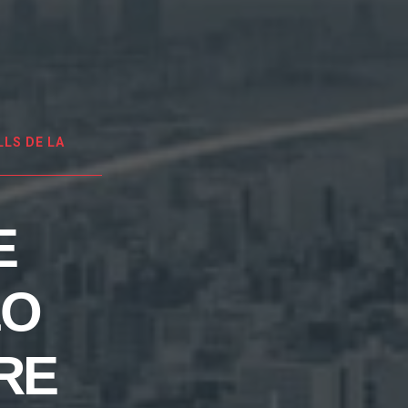
LS DE LA
E
LO
RE