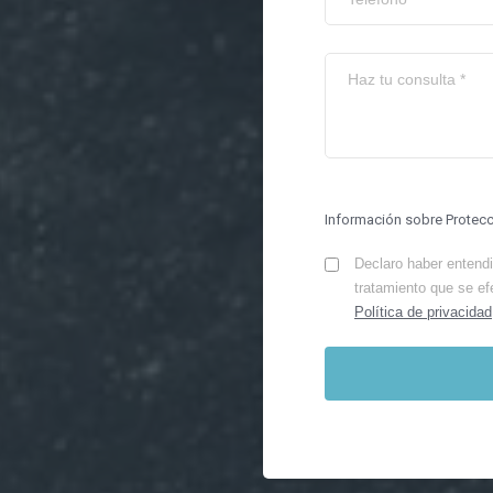
Información sobre Protec
Declaro haber entendid
tratamiento que se ef
Política de privacidad