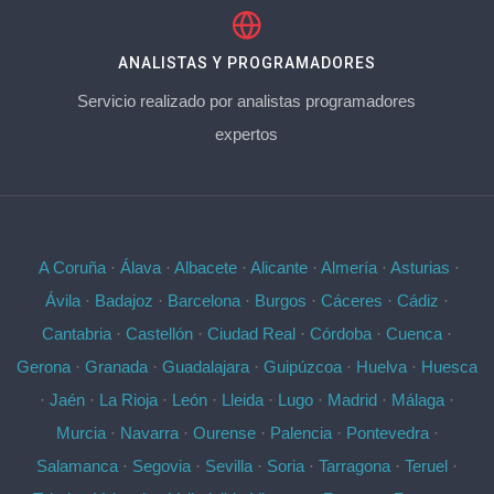
ANALISTAS Y PROGRAMADORES
Servicio realizado por analistas programadores
expertos
A Coruña
·
Álava
·
Albacete
·
Alicante
·
Almería
·
Asturias
·
Ávila
·
Badajoz
·
Barcelona
·
Burgos
·
Cáceres
·
Cádiz
·
Cantabria
·
Castellón
·
Ciudad Real
·
Córdoba
·
Cuenca
·
Gerona
·
Granada
·
Guadalajara
·
Guipúzcoa
·
Huelva
·
Huesca
·
Jaén
·
La Rioja
·
León
·
Lleida
·
Lugo
·
Madrid
·
Málaga
·
Murcia
·
Navarra
·
Ourense
·
Palencia
·
Pontevedra
·
Salamanca
·
Segovia
·
Sevilla
·
Soria
·
Tarragona
·
Teruel
·