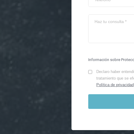
Información sobre Protec
Declaro haber entendid
tratamiento que se ef
Política de privacidad