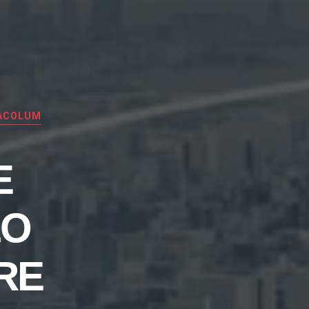
MACOLUM
E
LO
RE