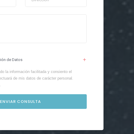
ción de Datos
o la información facilitada y consiento el
ectuará de mis datos de carácter personal.
.