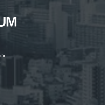
UM
ción