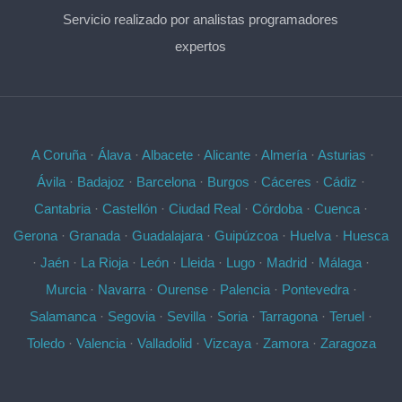
Servicio realizado por analistas programadores
expertos
A Coruña
·
Álava
·
Albacete
·
Alicante
·
Almería
·
Asturias
·
Ávila
·
Badajoz
·
Barcelona
·
Burgos
·
Cáceres
·
Cádiz
·
Cantabria
·
Castellón
·
Ciudad Real
·
Córdoba
·
Cuenca
·
Gerona
·
Granada
·
Guadalajara
·
Guipúzcoa
·
Huelva
·
Huesca
·
Jaén
·
La Rioja
·
León
·
Lleida
·
Lugo
·
Madrid
·
Málaga
·
Murcia
·
Navarra
·
Ourense
·
Palencia
·
Pontevedra
·
Salamanca
·
Segovia
·
Sevilla
·
Soria
·
Tarragona
·
Teruel
·
Toledo
·
Valencia
·
Valladolid
·
Vizcaya
·
Zamora
·
Zaragoza